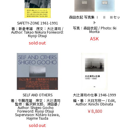
森田衣起 写真集 Ⅰ Ⅱ Ⅲセッ
ト
SAFETY-ZONE 1961-1991
写真：森田衣起 / Photo: Iki
著：新倉孝雄 序文：大辻清司 /
Morita
Author: Takao Niikura Foreword:
Kiyoji Otsuji
ASK
sold out
大辻清司の仕事 1946-1999
SELF AND OTHERS
編・著：大日方欣一 / Edit,
著：牛腸茂雄 序文：大辻清司
Author: Kinichi Obinata
監修：飯沢耕太郎、津田基 /
Author: Shigeo Gocho
￥8,800
Foreword: Kiyoji Otsuji
Supervision: Kotaro Iizawa,
Hajime Tsuda
sold out