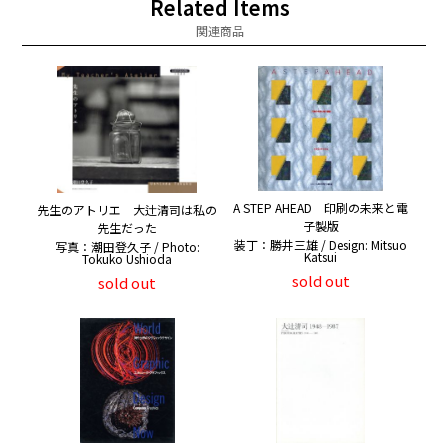
Related Items
関連商品
A STEP AHEAD 印刷の未来と電
先生のアトリエ 大辻清司は私の
子製版
先生だった
装丁：勝井三雄 / Design: Mitsuo
写真：潮田登久子 / Photo:
Katsui
Tokuko Ushioda
sold out
sold out