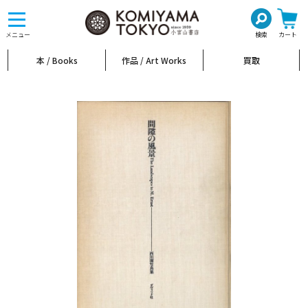
toggle
navigation
メニュー
検索
カート
本 / Books
作品 / Art Works
買取