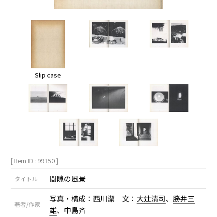
Slip case
[ Item ID : 99150 ]
間隙の風景
タイトル
写真・構成：西川潔 文：
大辻清司
、
勝井三
著者/作家
雄
、中島斉