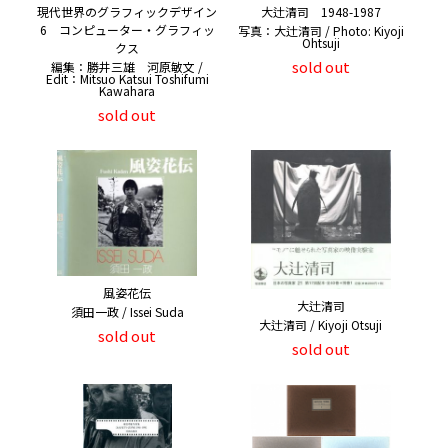
現代世界のグラフィックデザイン
大辻清司 1948-1987
6 コンピューター・グラフィッ
写真：大辻清司 / Photo: Kiyoji
Ohtsuji
クス
sold out
編集：勝井三雄 河原敏文 /
Edit：Mitsuo Katsui Toshifumi
Kawahara
sold out
風姿花伝
大辻清司
須田一政 / Issei Suda
大辻清司 / Kiyoji Otsuji
sold out
sold out