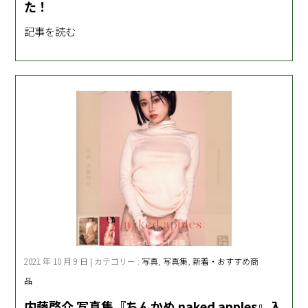
た！
記事を読む
2021 年 10 月 9 日 | カテゴリー :
写真
,
写真集
,
新着・おすすめ商
品
内藤啓介 写真集『ちんかめ naked apples』入