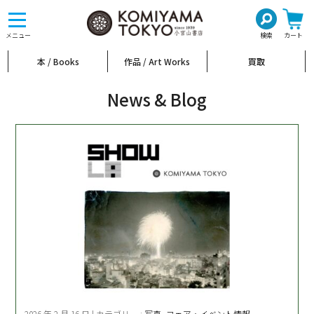
toggle
navigation
メニュー
検索
カート
本 / Books
作品 / Art Works
買取
News & Blog
2026 年 2 月 16 日 | カテゴリー :
写真
,
フェア・イベント情報