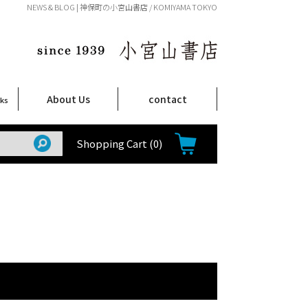
NEWS & BLOG | 神保町の小宮山書店 / KOMIYAMA TOKYO
About Us
contact
oks
店舗案内
ご注文について
特定商取引法に関する表示
プライバシーポリシー
ム
取
て
て
て
Shop Infomation
How to Order
Shopping Cart
(0)