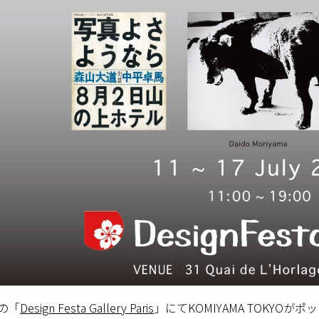
の「
Design Festa Gallery Paris
」にてKOMIYAMA TOKYO