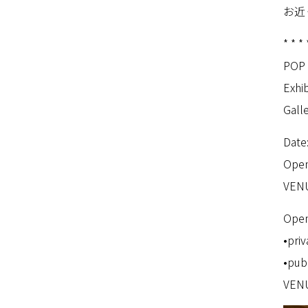
お近
* * * 
POP
Exhi
Galle
Date
Open
VENU
Open
•priv
•pub
VENU