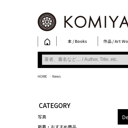
本 / Books
作品 / Art Wo
写真集
ファッション
アート / 美術
文学・人文
日本文化
新刊
SALE
フォトグラフ
ポスター
ストリートア
立体・その他
アートワーク
Primary Artw
版画
Photobooks
Fashion
Art
Literature & Humanities
Japanese Culture
New Books
SALE
Photography
Posters
Street Art
Sculptures / etc
Art Works
KOMIYAMA TOKYO
Prints
HOME
>
News
CATEGORY
De
写真
新着・おすすめ商品