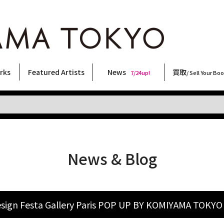
rks
Featured Artists
News
買取
7/24up!
/ Sell Your Bo
ィー
ート
ス
orks
稲嶺啓一(東風終)
村田言恵
丸岡和吾
Rico Casella
キム・ロートン
菅谷晋一
柴田亜美
内藤啓介
CHRIS
北島敬三
三島剛
天野タケル
三島由紀夫
内藤ルネ
春川ナミオ
COOKIE
須藤昌人
横尾忠則
秋赤音
森山大道
二本木里美
林月光
大西洋介
佐伯俊男
大類信
新着・おすすめ商品
フェア・イベント情報
お店からのお知らせ
買取ブログ
買取専用フォー
古書 / 古本の買
美術品の買取
出張買取につい
宅配買取につい
店頭買取につい
よくある質問
9/7up!
6/1up!
7/24up!
 ART LABEL
Keiichi Inamine(kochishun)
Kotoe Murata
Kazumichi Maruoka
(Babybrush)
Kim Laughton
Shinichi Sugaya
Ami Shibata
Keisuke Naito
CHRIS
Keizo Kitajima
Go Mishima
TAKERU AMANO
Yukio Mishima
Rune Naito
Namio Harukawa
野性爆弾くっきー！
Masato Sudo
Tadanori Yokoo
AKIAKANE
Daido Moriyama
Satomi Nihongi
Gekko Hayashi
Yosuke Onishi
Toshio Saeki
Makoto Ohrui
News & Blog
sign Festa Gallery Paris POP UP BY KOMIYAMA TOKYO