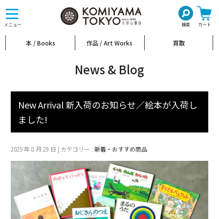
toggle
navigation
メニュー
検索
カート
本 / Books
作品 / Art Works
買取
News & Blog
New Arrival 新入荷のお知らせ／絵本が入荷し
ました!
2025 年 8 月 29 日 | カテゴリー :
新着・おすすめ商品