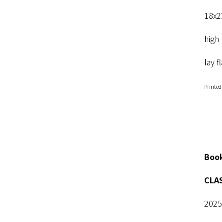
18x2
high 
lay f
Printed
Book
CLAS
20