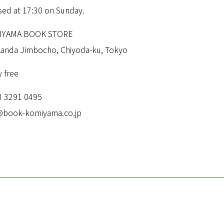
sed at 17:30 on Sunday.
IYAMA BOOK STORE
Kanda Jimbocho, Chiyoda-ku, Tokyo
y free
3 3291 0495
@book-komiyama.co.jp