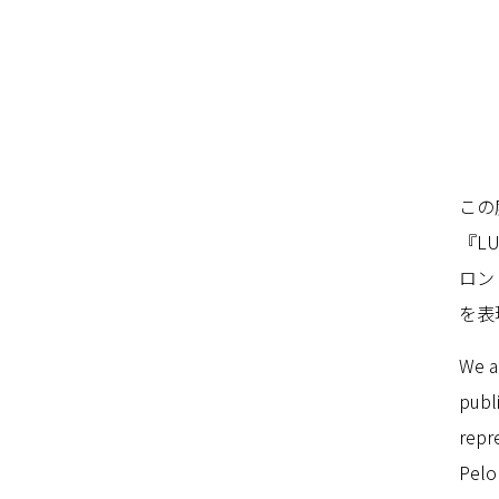
この度
『L
ロン
を表
We a
publ
repr
Pelo