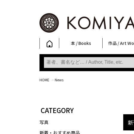
本 / Books
作品 / Art Wo
写真集
ファッション
アート / 美術
文学・人文
日本文化
新刊
SALE
フォトグラフ
ポスター
ストリートア
立体・その他
アートワーク
Primary Artw
版画
Photobooks
Fashion
Art
Literature & Humanities
Japanese Culture
New Books
SALE
Photography
Posters
Street Art
Sculptures / etc
Art Works
KOMIYAMA TOKYO
Prints
HOME
>
News
CATEGORY
新刊
写真
新着・おすすめ商品