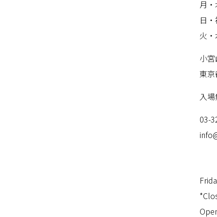
月・
日・
火・
小宮
東京
入場
03-
3
info
Frid
*Clo
Open