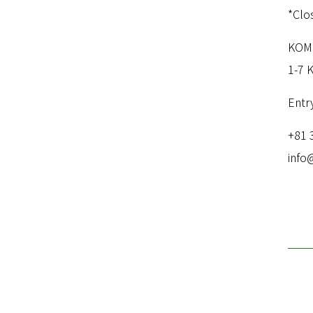
*Clo
KOM
1-7 
Entr
+81 
info