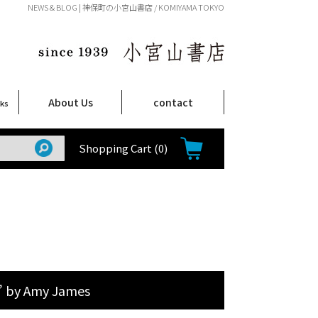
NEWS & BLOG | 神保町の小宮山書店 / KOMIYAMA TOKYO
About Us
contact
oks
店舗案内
ご注文について
特定商取引法に関する表示
プライバシーポリシー
ム
取
て
て
て
Shop Infomation
How to Order
Shopping Cart
(0)
 by Amy James