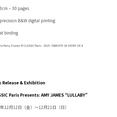
3cm – 30 pages
precision B&W digital printing
lat binding
 in Paris, France
© CLASSIC Paris – 2025
ISBN 979-10-94709-34-4
 Release & Exhibition
SIC Paris Presents: AMY JAMES “LULLABY”
25年12月12日（金）～12月21日（日）