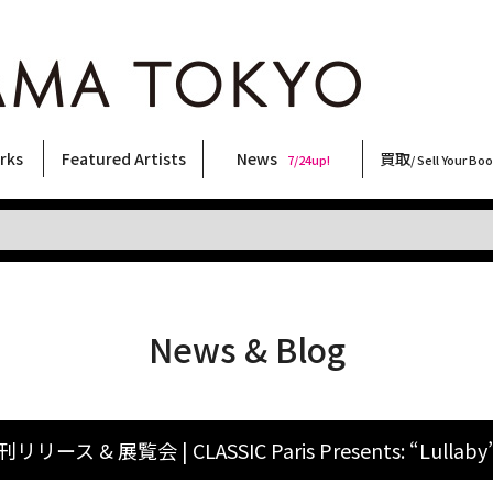
rks
Featured Artists
News
買取
7/24up!
/ Sell Your Bo
ィー
ート
ス
orks
稲嶺啓一(東風終)
村田言恵
丸岡和吾
Rico Casella
キム・ロートン
菅谷晋一
柴田亜美
内藤啓介
CHRIS
大類信
大西洋介
三島由紀夫
天野タケル
二本木里美
北島敬三
三島剛
秋赤音
横尾忠則
春川ナミオ
内藤ルネ
須藤昌人
森山大道
林月光
佐伯俊男
COOKIE
新着・おすすめ商品
フェア・イベント情報
お店からのお知らせ
買取ブログ
買取専用フォー
古書 / 古本の買
美術品の買取
出張買取につい
宅配買取につい
店頭買取につい
よくある質問
9/7up!
6/1up!
7/24up!
 ART LABEL
Keiichi Inamine(kochishun)
Kotoe Murata
Kazumichi Maruoka
(Babybrush)
Kim Laughton
Shinichi Sugaya
Ami Shibata
Keisuke Naito
CHRIS
Makoto Ohrui
Yosuke Onishi
Yukio Mishima
TAKERU AMANO
Satomi Nihongi
Keizo Kitajima
Go Mishima
AKIAKANE
Tadanori Yokoo
Namio Harukawa
Rune Naito
Masato Sudo
Daido Moriyama
Gekko Hayashi
Toshio Saeki
野性爆弾くっきー！
News & Blog
リリース & 展覧会 | CLASSIC Paris Presents: “Lullaby”