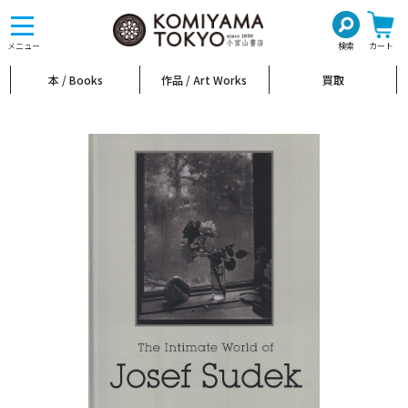
toggle
navigation
メニュー
検索
カート
本 / Books
作品 / Art Works
買取