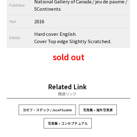
National Gallery of Canada / jeu de paume /
Publisher
5Continents
2016
Year
Hard cover. English.
Details
Cover Top edge Slightly Scratched.
sold out
Related Link
関連リンク
ヨゼフ・スデック / Josef Sudek
写真集 » 海外写真家
写真集 » コンセプチュアル