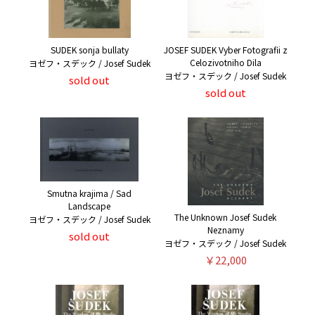
SUDEK sonja bullaty
JOSEF SUDEK Vyber Fotografii z
Celozivotniho Dila
ヨゼフ・スデック / Josef Sudek
ヨゼフ・スデック / Josef Sudek
sold out
sold out
Smutna krajima / Sad
Landscape
The Unknown Josef Sudek
ヨゼフ・スデック / Josef Sudek
Neznamy
sold out
ヨゼフ・スデック / Josef Sudek
￥22,000