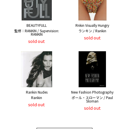
BEAUTYFULL
Rnkin Visually Hungry
監修：RANKIN / Supervision:
ランキン / Rankin
RANKIN
sold out
sold out
Rankin Nudes
New Fashion Photography
Rankin
ポール・スローマン / Paul
Sloman
sold out
sold out