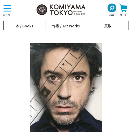
toggle
navigation
メニュー
検索
カート
本 / Books
作品 / Art Works
買取