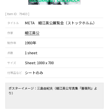
[ Item ID : 79483 ]
META 細江英公展覧会（ストックホルム）
タイトル
細江英公
作家
1993年
制作年
1 sheet
点数
Sheet: 1000 x 700
サイズ
シートのみ
付帯品など
ポスターイメージ：三島由紀夫（細江英公写真集『薔薇刑』よ
り）