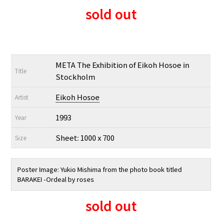
sold out
META The Exhibition of Eikoh Hosoe in
Title
Stockholm
Eikoh Hosoe
Artist
1993
Year
Sheet: 1000 x 700
Size
Poster Image: Yukio Mishima from the photo book titled
BARAKEI -Ordeal by roses
sold out