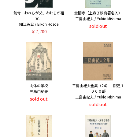
気骨 われらが父、われらが祖
金閣寺（上森子鉄宛署名入）
父。
三島由紀夫 / Yukio Mishima
細江英公 / Eikoh Hosoe
sold out
￥7,700
肉体の学校
三島由紀夫全集（24） 限定１
０００部
三島由紀夫
三島由紀夫 / Yukio Mishima
sold out
sold out