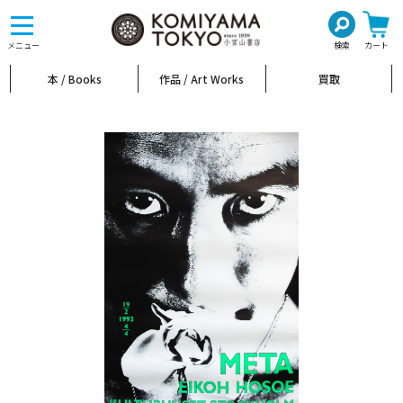
toggle
navigation
メニュー
検索
カート
本 / Books
作品 / Art Works
買取