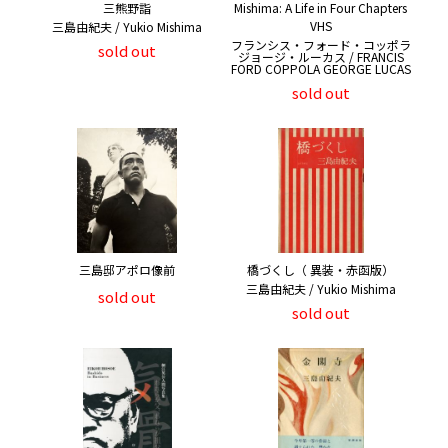
三熊野詣
Mishima: A Life in Four Chapters
VHS
三島由紀夫 / Yukio Mishima
フランシス・フォード・コッポラ
sold out
ジョージ・ルーカス / FRANCIS
FORD COPPOLA GEORGE LUCAS
sold out
三島邸アポロ像前
橋づくし（ 異装・赤函版）
三島由紀夫 / Yukio Mishima
sold out
sold out