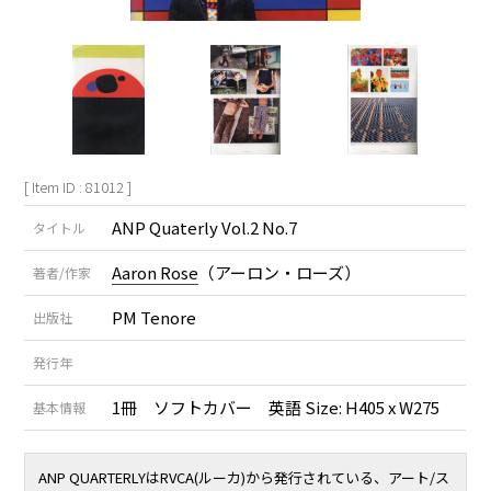
[ Item ID : 81012 ]
ANP Quaterly Vol.2 No.7
タイトル
Aaron Rose
（アーロン・ローズ）
著者/作家
PM Tenore
出版社
発行年
1冊 ソフトカバー 英語 Size: H405 x W275
基本情報
ANP QUARTERLYはRVCA(ルーカ)から発行されている、アート/ス