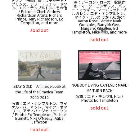
ドソン 掲載作家：リチャード・
著：アーロン・ローズ 収録作
プリンス、テリー・リチャードソ
家：マーク・ゴンザレス、バリ
ン、エド・テンプルトン、その他
ー・マッギー、マーガレット・キ
/ Editor in Chief: Andrew
ルガレン、エド・テンプルトン、
Richardson Artists: Richard
マイク・ミルズ ほか / Author:
Prince, Terry Richardson, Ed
Aaron Rose Artists: Mark
Templeton, and more
Gonzales, Barry McGee,
Margaret Kilgallen, Ed
sold out
Templeton, Mike Mills, and more.
sold out
NOBODY LIVING CAN EVER MAKE
STAY GOLD An Inside Look at
ME TURN BACK
the Life of the Emerica Team
写真：エド・テンプルトン /
2000-2010
Photo: Ed Templeton
写真：エド・テンプルトン、マイ
ケル・バーネット、マイク・オマ
sold out
リー、アティバ・ジェファーソン
/ Photo: Ed Templeton, Michael
Burnett, Mike O'Meally, Atiba
Jefferson
sold out