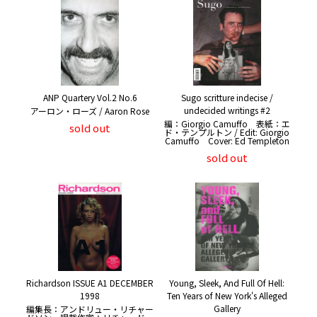
ANP Quartery Vol.2 No.6
Sugo scritture indecise /
undecided writings #2
アーロン・ローズ / Aaron Rose
編：Giorgio Camuffo 表紙：エ
sold out
ド・テンプルトン / Edit: Giorgio
Camuffo Cover: Ed Templeton
sold out
Richardson ISSUE A1 DECEMBER
Young, Sleek, And Full Of Hell:
1998
Ten Years of New York's Alleged
Gallery
編集長：アンドリュー・リチャー