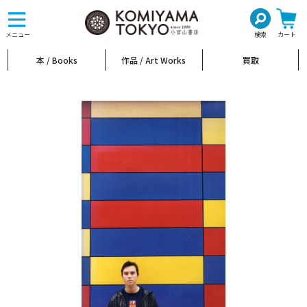
toggle
navigation
メニュー
検索
カート
本 / Books
作品 / Art Works
買取