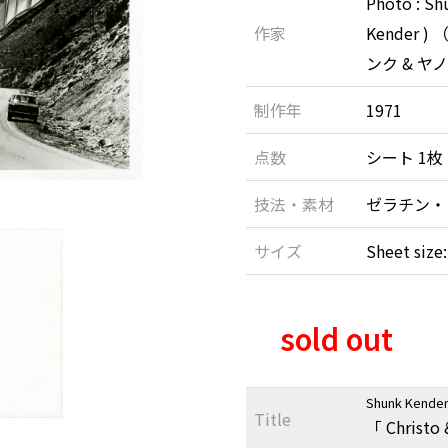
Photo : Sh
作家
Kender
ンク & 
制作年
1971
点数
シート 1枚
技法・素材
ゼラチン・
サイズ
Sheet size:
sold out
Shunk Kender 
Title
「 Christo 