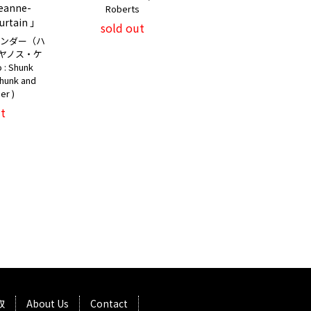
Jeanne-
Roberts
Curtain 」
sold out
ケンダー（ハ
 ヤノス・ケ
: Shunk
Shunk and
er )
t
取
About Us
Contact