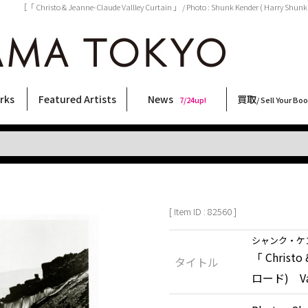
［「 Christo & Jeanne-Claude Vallley Curtain 」 / Photo : Shunk Kender ( Harr
rks
Featured Artists
News
買取
7/24up!
/ Sell Your Bo
ィー
ート
ス
orks
稲嶺啓一(東風終)
村田言恵
丸岡和吾
Rico Casella
キム・ロートン
菅谷晋一
柴田亜美
内藤啓介
CHRIS
横尾忠則
天野タケル
大類信
大西洋介
春川ナミオ
三島由紀夫
二本木里美
森山大道
三島剛
佐伯俊男
COOKIE
林月光
内藤ルネ
須藤昌人
秋赤音
北島敬三
新着・おすすめ商品
フェア・イベント情報
お店からのお知らせ
買取ブログ
買取専用フォー
古書 / 古本の買
美術品の買取
出張買取につい
宅配買取につい
店頭買取につい
よくある質問
9/7up!
6/1up!
7/24up!
 ART LABEL
Keiichi Inamine(kochishun)
Kotoe Murata
Kazumichi Maruoka
(Babybrush)
Kim Laughton
Shinichi Sugaya
Ami Shibata
Keisuke Naito
CHRIS
Tadanori Yokoo
TAKERU AMANO
Makoto Ohrui
Yosuke Onishi
Namio Harukawa
Yukio Mishima
Satomi Nihongi
Daido Moriyama
Go Mishima
Toshio Saeki
野性爆弾くっきー！
Gekko Hayashi
Rune Naito
Masato Sudo
AKIAKANE
Keizo Kitajima
[ Item ID : 82560 ]
シャンク・ケ
「 Christ
タイトル
ロード) Vall