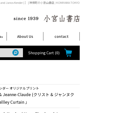
y Shunk and Janos Kender ) ］ | 神保町の小宮山書店 / KOMIYAMA TOKYO
About Us
contact
oks
店舗案内
ご注文について
特定商取引法に関する表示
プライバシーポリシー
ム
取
て
て
て
Shop Infomation
How to Order
Shopping Cart
(0)
ンダー オリジナルプリント
o & Jeanne-Claude (クリスト & ジャンヌク
ley Curtain 」