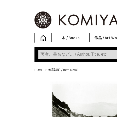
本 / Books
作品 / Art Wo
写真集
ファッション
アート / 美術
文学・人文
日本文化
新刊
SALE
フォトグラフ
ポスター
ストリートア
立体・その他
アートワーク
Primary Artw
版画
Photobooks
Fashion
Art
Literature & Humanities
Japanese Culture
New Books
SALE
Photography
Posters
Street Art
Sculptures / etc
Art Works
KOMIYAMA TOKYO
Prints
HOME
>
商品詳細 / Item Detail