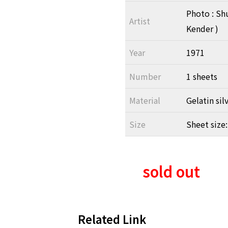
Photo : Sh
Artist
Kender )
Year
1971
Number
1 sheets
Material
Gelatin sil
Size
Sheet size:
sold out
Related Link