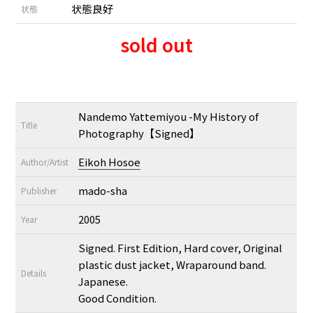
状態良好
状態
sold out
Nandemo Yattemiyou -My History of
Title
Photography【Signed】
Eikoh Hosoe
Author/Artist
mado-sha
Publisher
2005
Year
Signed. First Edition, Hard cover, Original
plastic dust jacket, Wraparound band.
Details
Japanese.
Good Condition.