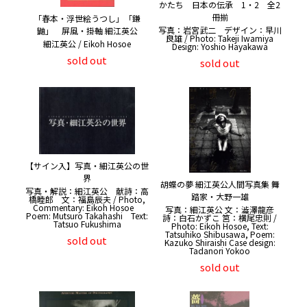
かたち 日本の伝承 1・2 全2
冊揃
「春本・浮世絵うつし」「鎌
写真：岩宮武二 デザイン：早川
鼬」 屏風・掛軸 細江英公
良雄 / Photo: Takeji Iwamiya
細江英公 / Eikoh Hosoe
Design: Yoshio Hayakawa
sold out
sold out
【サイン入】写真・細江英公の世
界
胡蝶の夢 細江英公人間写真集 舞
写真・解説：細江英公 献詩：高
踏家・大野一雄
橋睦郎 文：福島辰夫 / Photo,
Commentary: Eikoh Hosoe
写真：細江英公 文：澁澤龍彦
Poem: Mutsuro Takahashi Text:
詩：白石かずこ 筥：横尾忠則 /
Tatsuo Fukushima
Photo: Eikoh Hosoe, Text:
Tatsuhiko Shibusawa, Poem:
sold out
Kazuko Shiraishi Case design:
Tadanori Yokoo
sold out