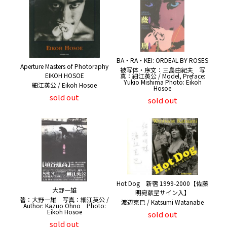
BA・RA・KEI: ORDEAL BY ROSES
Aperture Masters of Photoraphy
被写体・序文：三島由紀夫 写
EIKOH HOSOE
真：細江英公 / Model, Preface:
Yukio Mishima Photo: Eikoh
細江英公 / Eikoh Hosoe
Hosoe
sold out
sold out
Hot Dog 新宿 1999-2000【佐藤
大野一雄
明宛献呈サイン入】
著：大野一雄 写真：細江英公 /
渡辺克巳 / Katsumi Watanabe
Author: Kazuo Ohno Photo:
Eikoh Hosoe
sold out
sold out