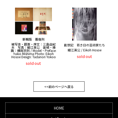
新輯版 薔薇刑
被写体・題簽・序文：三島由紀
創世記 若き日の芸術家たち
夫 写真：細江英公 装幀・挿
細江英公 / Eikoh Hosoe
画：横尾忠則 / Model・Preface:
Yukio Mishima Photo: Eikoh
sold out
Hosoe Design: Tadanori Yokoo
sold out
<<前のページへ戻る
HOME