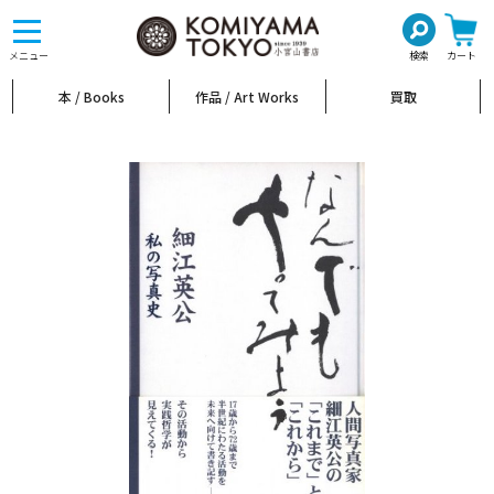
toggle
navigation
メニュー
検索
カート
本 / Books
作品 / Art Works
買取