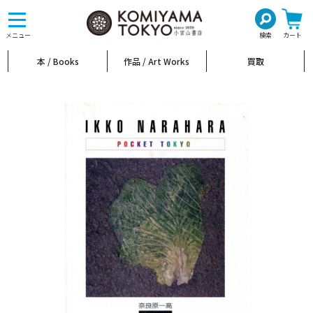
toggle
navigation
メニュー
検索
カート
本 / Books
作品 / Art Works
買取