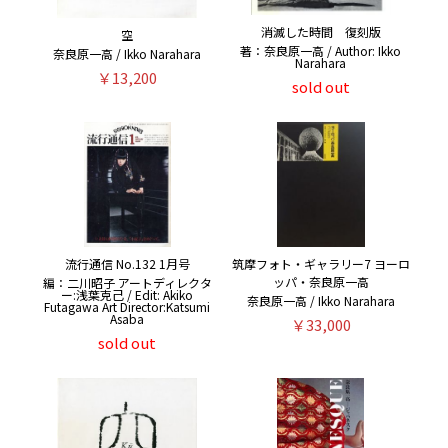
消滅した時間 復刻版
空
著：奈良原一高 / Author: Ikko
奈良原一高 / Ikko Narahara
Narahara
￥13,200
sold out
流行通信 No.132 1月号
筑摩フォト・ギャラリー7 ヨーロ
ッパ・奈良原一高
編：二川昭子 アートディレクタ
ー:浅葉克己 / Edit: Akiko
奈良原一高 / Ikko Narahara
Futagawa Art Director:Katsumi
Asaba
￥33,000
sold out