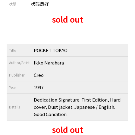
状態良好
状態
sold out
POCKET TOKYO
Title
Ikko Narahara
Author/Artist
Creo
Publisher
1997
Year
Dedication Signature. First Edition, Hard
cover, Dust jacket. Japanese / English.
Details
Good Condition.
sold out