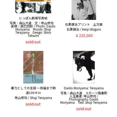
にっぽん劇場写真帖
写真：森山大道 文：寺山修司
石黒健治プリント 土方巽
装幀：辰巳四郎 / Photo: Daido
Moriyama Words: Shuji
石黒健治 / Kenji Ishiguro
Terayama Design: Shiro
￥220,000
Tatsumi
sold out
暴力としての言語 ー持論まで時
Daido Moriyama: Terayama
速100キロ
写真：森山大道 スポーツ版裏町
人生著者: 寺山修司 /
寺山修司 / Shuji Terayama
Photographs: Daido
Moriyama Text: Shuji Terayama
sold out
sold out