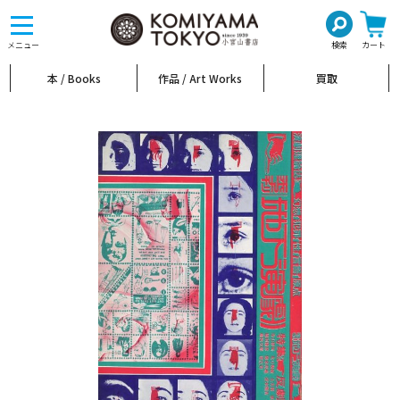
toggle
navigation
メニュー
検索
カート
本 / Books
作品 / Art Works
買取