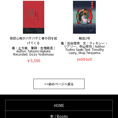
慈悲心鳥がバサバサと骨の羽を拡
痴虫2号
げてくる
著：佐伯俊男 文：ティモシー・
リアリー、寺山修司 / Author:
著：土方巽 筆録：吉増剛造 /
Toshio Saeki Text: Timothy
Author: Tatsumi Hijikata
Leary, Shuji Terayama
Recorded: Gozo Yoshimasu
sold out
￥5,500
<<前のページへ戻る
HOME
本 / Books