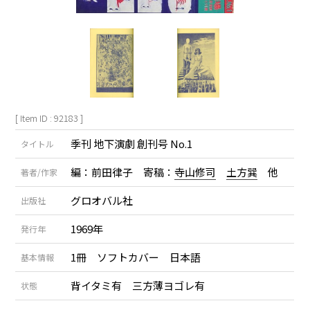
[ Item ID : 92183 ]
季刊 地下演劇 創刊号 No.1
タイトル
編：前田律子 寄稿：
寺山修司
土方巽
他
著者/作家
グロオバル社
出版社
1969年
発行年
1冊 ソフトカバー 日本語
基本情報
背イタミ有 三方薄ヨゴレ有
状態