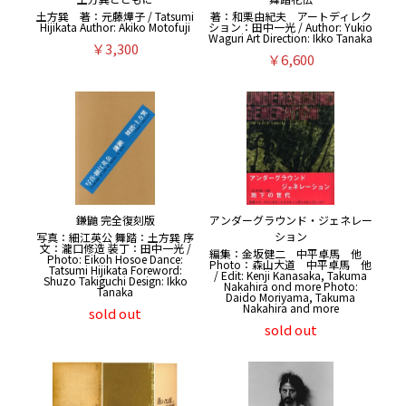
土方巽 著：元藤燁子 / Tatsumi
著：和栗由紀夫 アートディレク
Hijikata Author: Akiko Motofuji
ション：田中一光 / Author: Yukio
Waguri Art Direction: Ikko Tanaka
￥3,300
￥6,600
鎌鼬 完全復刻版
アンダーグラウンド・ジェネレー
ション
写真：細江英公 舞踏：土方巽 序
文：瀧口修造 装丁：田中一光 /
編集：金坂健二 中平卓馬 他
Photo: Eikoh Hosoe Dance:
Photo：森山大道 中平卓馬 他
Tatsumi Hijikata Foreword:
/ Edit: Kenji Kanasaka, Takuma
Shuzo Takiguchi Design: Ikko
Nakahira ond more Photo:
Tanaka
Daido Moriyama, Takuma
Nakahira and more
sold out
sold out