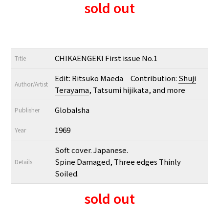
sold out
CHIKAENGEKI First issue No.1
Title
Edit: Ritsuko Maeda Contribution:
Shuji
Author/Artist
Terayama
, Tatsumi hijikata, and more
Globalsha
Publisher
1969
Year
Soft cover. Japanese.
Spine Damaged, Three edges Thinly
Details
Soiled.
sold out