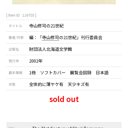
[ Item ID : 116703 ]
寺山修司の21世紀
タイトル
編：「
寺山修司
の21世紀」刊行委員会
著者/作家
財団法人北海道文学館
出版社
2002年
発行年
1冊 ソフトカバー 展覧会図録 日本語
基本情報
全体的に薄ヤケ有 天少キズ有
状態
sold out