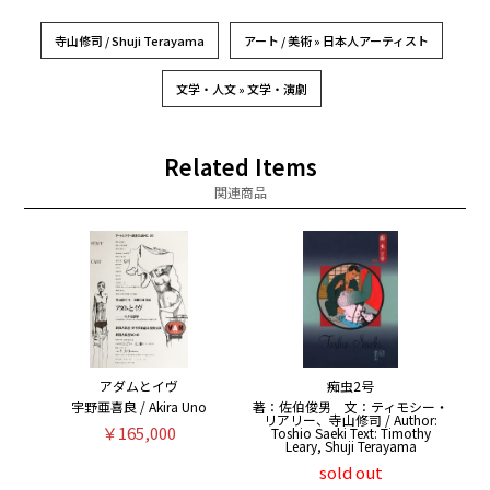
寺山修司 / Shuji Terayama
アート / 美術 » 日本人アーティスト
文学・人文 » 文学・演劇
Related Items
関連商品
アダムとイヴ
痴虫2号
宇野亜喜良 / Akira Uno
著：佐伯俊男 文：ティモシー・
リアリー、寺山修司 / Author:
￥165,000
Toshio Saeki Text: Timothy
Leary, Shuji Terayama
sold out