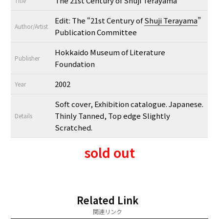
The 21st Century of Shuji Terayama
Title
Edit: The “21st Century of
Shuji Terayama
”
Author/Artist
Publication Committee
Hokkaido Museum of Literature
Publisher
Foundation
2002
Year
Soft cover, Exhibition catalogue. Japanese.
Thinly Tanned, Top edge Slightly
Details
Scratched.
sold out
Related Link
関連リンク