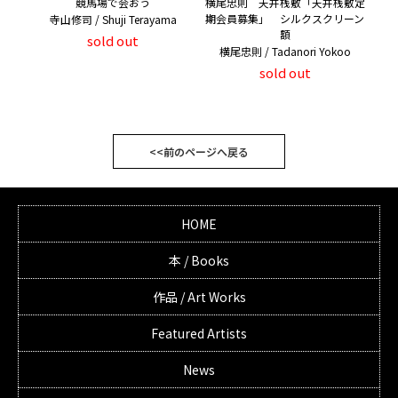
競馬場で会おう
横尾忠則 天井桟敷「天井桟敷定
期会員募集」 シルクスクリーン
寺山修司 / Shuji Terayama
額
sold out
横尾忠則 / Tadanori Yokoo
sold out
<<前のページへ戻る
HOME
本 / Books
作品 / Art Works
Featured Artists
News