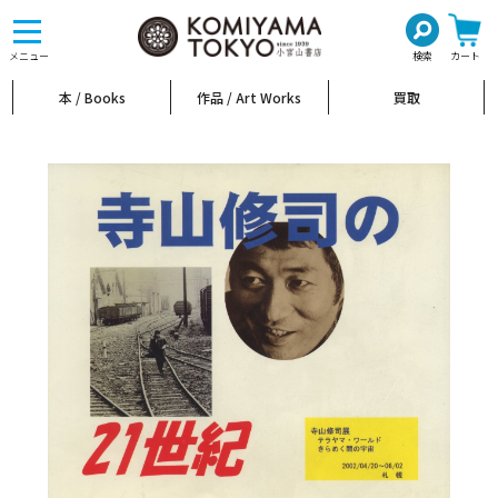
toggle
navigation
メニュー
検索
カート
本 / Books
作品 / Art Works
買取