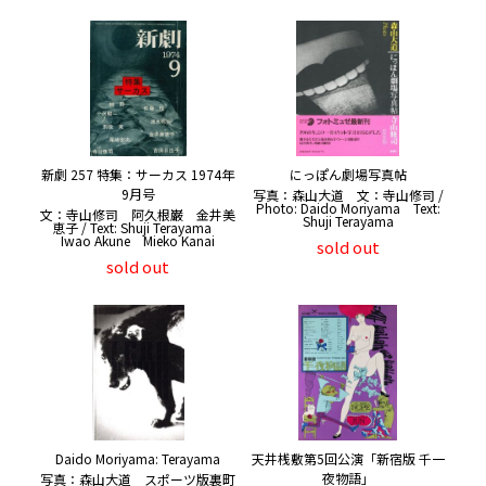
新劇 257 特集：サーカス 1974年
にっぽん劇場写真帖
9月号
写真：森山大道 文：寺山修司 /
Photo: Daido Moriyama Text:
文：寺山修司 阿久根巌 金井美
Shuji Terayama
恵子 / Text: Shuji Terayama
Iwao Akune Mieko Kanai
sold out
sold out
Daido Moriyama: Terayama
天井桟敷第5回公演「新宿版 千一
夜物語」
写真：森山大道 スポーツ版裏町