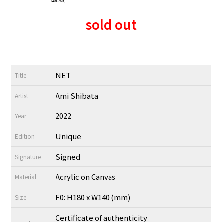
sold out
NET
Title
Ami Shibata
Artist
2022
Year
Unique
Edition
Signed
Signature
Acrylic on Canvas
Material
F0: H180 x W140 (mm)
Size
Certificate of authenticity