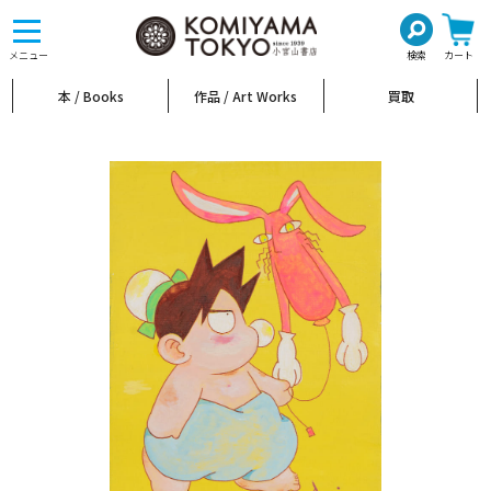
toggle
navigation
メニュー
検索
カート
本 / Books
作品 / Art Works
買取