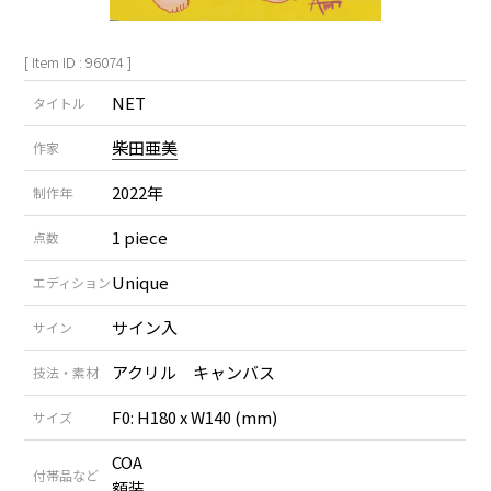
[ Item ID : 96074 ]
NET
タイトル
柴田亜美
作家
2022年
制作年
1 piece
点数
Unique
エディション
サイン入
サイン
アクリル キャンバス
技法・素材
F0: H180 x W140 (mm)
サイズ
COA
付帯品など
額装