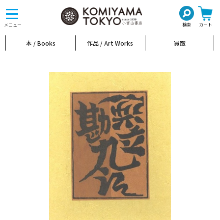
toggle
navigation
メニュー
検索
カート
本 / Books
作品 / Art Works
買取