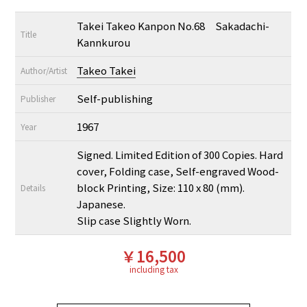
Takei Takeo Kanpon No.68 Sakadachi-
Title
Kannkurou
Takeo Takei
Author/Artist
Self-publishing
Publisher
1967
Year
Signed. Limited Edition of 300 Copies. Hard
cover, Folding case, Self-engraved Wood-
block Printing, Size: 110 x 80 (mm).
Details
Japanese.
Slip case Slightly Worn.
￥16,500
including tax