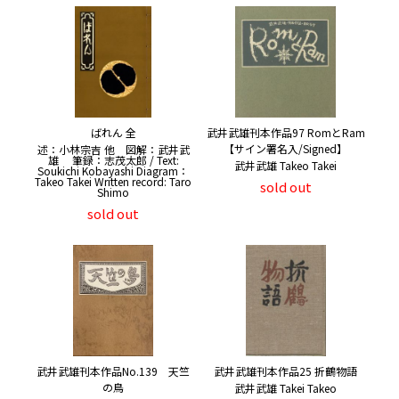
ばれん 全
武井武雄刊本作品97 RomとRam
【サイン署名入/Signed】
述：小林宗吉 他 図解：武井武
雄 筆録：志茂太郎 / Text:
武井武雄 Takeo Takei
Soukichi Kobayashi Diagram：
Takeo Takei Written record: Taro
sold out
Shimo
sold out
武井武雄刊本作品No.139 天竺
武井武雄刊本作品25 折鶴物語
の鳥
武井武雄 Takei Takeo