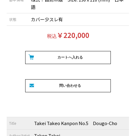
語
カバー少スレ有
状態
￥220,000
税込
Takei Takeo Kanpon No.5 Dougo-Cho
Title
Takeo Takei
Author/Artist