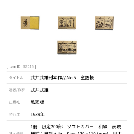
[ Item ID : 98215 ]
武井武雄刊本作品No.5 童語帳
タイトル
武井武雄
著者/作家
私家版
出版社
1939年
発行年
1冊 限定200部 ソフトカバー 和綴 表現
様式：自刻木版 Size: 130 x 110 (mm) 日本
基本情報