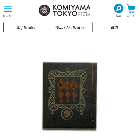
toggle
navigation
メニュー
検索
カート
本 / Books
作品 / Art Works
買取