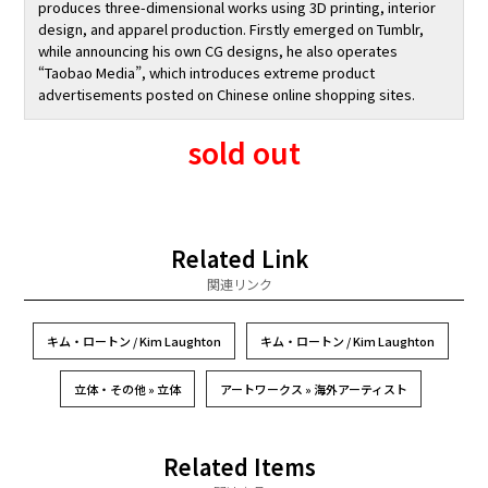
produces three-dimensional works using 3D printing, interior
design, and apparel production. Firstly emerged on Tumblr,
while announcing his own CG designs, he also operates
“Taobao Media”, which introduces extreme product
advertisements posted on Chinese online shopping sites.
sold out
Related Link
関連リンク
キム・ロートン / Kim Laughton
キム・ロートン / Kim Laughton
立体・その他 » 立体
アートワークス » 海外アーティスト
Related Items