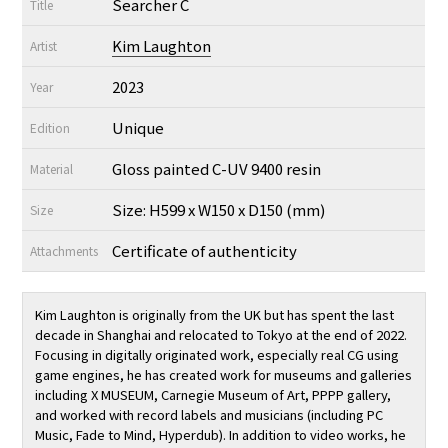
Searcher C
Title
Kim Laughton
Artist
2023
Year
Unique
Edition
Gloss painted C-UV 9400 resin
Material
Size: H599 x W150 x D150 (mm)
Size
Certificate of authenticity
Attachments
Kim Laughton is originally from the UK but has spent the last
decade in Shanghai and relocated to Tokyo at the end of 2022.
Focusing in digitally originated work, especially real CG using
game engines, he has created work for museums and galleries
including X MUSEUM, Carnegie Museum of Art, PPPP gallery,
and worked with record labels and musicians (including PC
Music, Fade to Mind, Hyperdub). In addition to video works, he