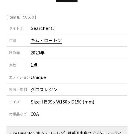
[ Item ID : 98650 ]
Searcher C
タイトル
キム・ロートン
作家
2023年
制作年
1点
点数
Unique
エディション
グロスレジン
技法・素材
Size: H599 x W150 x D150 (mm)
サイズ
COA
付帯品など
Kim Laughton (キム・ロートン）は英国出身のデジタルアーティ