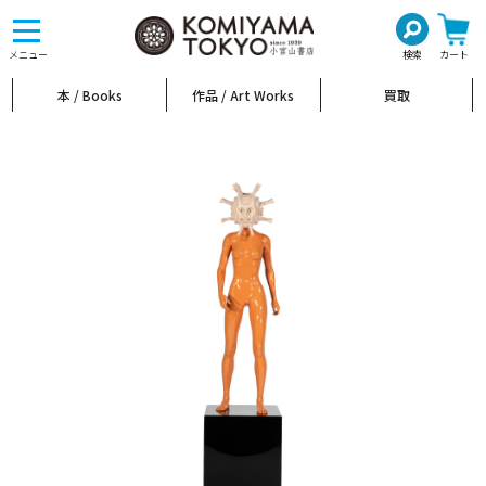
toggle
navigation
メニュー
検索
カート
本 / Books
作品 / Art Works
買取