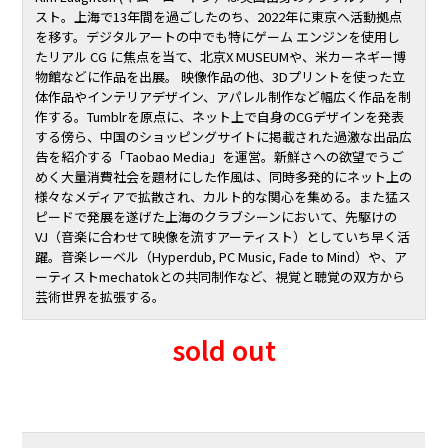
スト。上海で13年間を過ごしたのち、2022年に東京へ活動拠点
を移す。デジタルアートの中でも特にゲーム エンジンを使用し
たリアル CG に焦点を当て、北京X MUSEUMや、米カーネギー博
物館などに作品を出展。 映像作品の他、3Dプリントを使った立
体作品やインテリアデザイン、アパレル制作など幅広く作品を制
作する。Tumblrを原点に、ネット上で自身のCGデザインを発表
する傍ら、中国のショッピングサイトに掲載された過激な出品広
告を紹介する「Taobao Media」を運営。新鮮さへの欲望でうご
めく大量消費社会を題材にした作風は、同時多発的にネット上の
様々なメディアで拡散され、カルト的な関心を集める。また猛ス
ピードで発展を遂げた上海のクラブシーンにおいて、先駆けの
VJ（音楽に合わせて映像を流すアーティスト）としていち早く活
躍。音楽レーベル（Hyperdub, PC Music, Fade to Mind）や、ア
ーティストmechatokとの共同制作など、視覚と聴覚の双方から
芸術世界を拡張する。
sold out