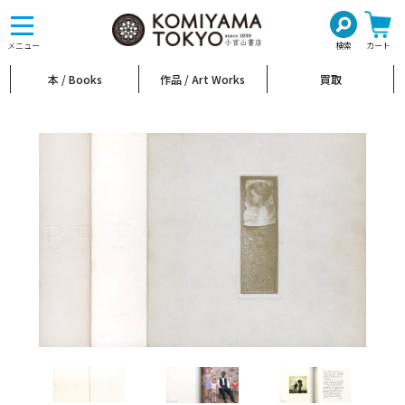
toggle
navigation
メニュー
検索
カート
本 / Books
作品 / Art Works
買取