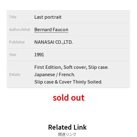
Last portrait
Title
Bernard Faucon
Author/Artist
NANASAI CO.,LTD.
Publisher
1991
Year
First Edition, Soft cover, Slip case.
Japanese / French.
Details
Slip case & Cover Thinly Soiled.
sold out
Related Link
関連リンク