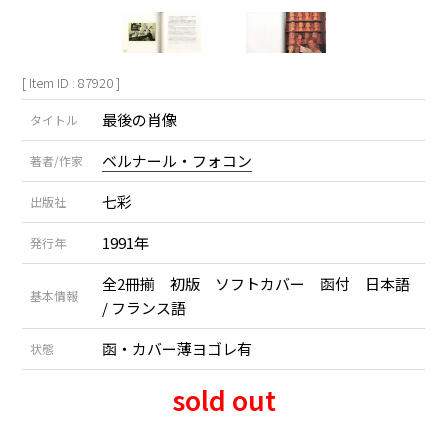
[ Item ID : 87920 ]
最後の肖像
タイトル
ベルナール・フォコン
著者/作家
七彩
出版社
1991年
発行年
全2冊揃 初版 ソフトカバー 函付 日本語
基本情報
/ フランス語
函・カバー薄ヨゴレ有
状態
sold out