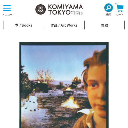
toggle
navigation
メニュー
検索
カート
本 / Books
作品 / Art Works
買取