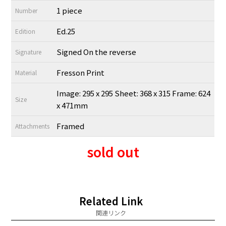
1 piece
Number
Ed.25
Edition
Signed On the reverse
Signature
Fresson Print
Material
Image: 295 x 295 Sheet: 368 x 315 Frame: 624
Size
x 471mm
Framed
Attachments
sold out
Related Link
関連リンク