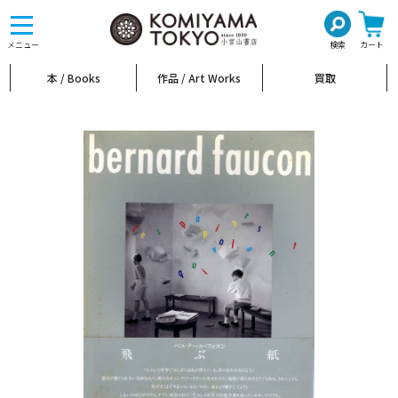
toggle
navigation
メニュー
検索
カート
本 / Books
作品 / Art Works
買取