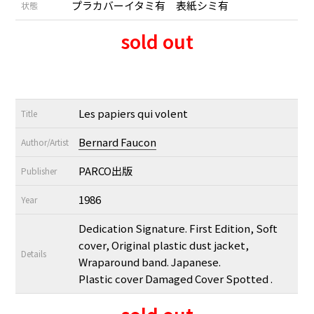
プラカバーイタミ有 表紙シミ有
状態
sold out
Les papiers qui volent
Title
Bernard Faucon
Author/Artist
PARCO出版
Publisher
1986
Year
Dedication Signature. First Edition, Soft
cover, Original plastic dust jacket,
Details
Wraparound band. Japanese.
Plastic cover Damaged Cover Spotted .