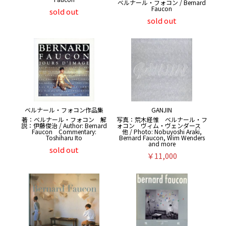
ベルナール・フォコン / Bernard
Faucon
sold out
sold out
ベルナール・フォコン作品集
GANJIN
著：ベルナール・フォコン 解
写真：荒木経惟 ベルナール・フ
説：伊藤俊治 / Author: Bernard
ォコン ヴィム・ヴェンダース
Faucon Commentary:
他 / Photo: Nobuyoshi Araki,
Toshiharu Ito
Bernard Faucon, Wim Wenders
and more
sold out
￥11,000