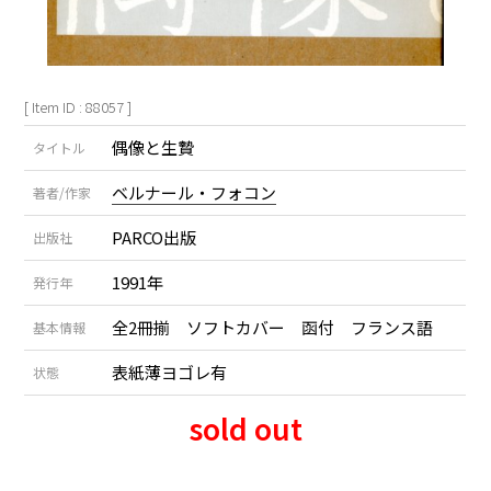
[ Item ID : 88057 ]
偶像と生贄
タイトル
ベルナール・フォコン
著者/作家
PARCO出版
出版社
1991年
発行年
全2冊揃 ソフトカバー 函付 フランス語
基本情報
表紙薄ヨゴレ有
状態
sold out