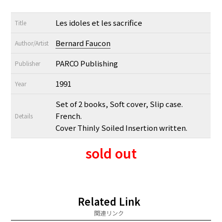
Les idoles et les sacrifice
Title
Bernard Faucon
Author/Artist
PARCO Publishing
Publisher
1991
Year
Set of 2 books, Soft cover, Slip case.
French.
Details
Cover Thinly Soiled Insertion written.
sold out
Related Link
関連リンク