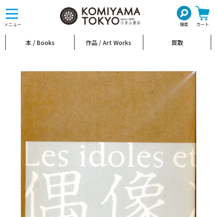
toggle
navigation
メニュー
検索
カート
本 / Books
作品 / Art Works
買取