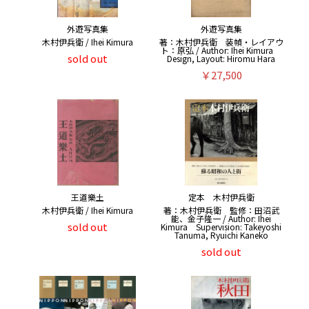
外遊写真集
外遊写真集
木村伊兵衛 / Ihei Kimura
著：木村伊兵衛 装幀・レイアウ
ト：原弘 / Author: Ihei Kimura
sold out
Design, Layout: Hiromu Hara
￥27,500
王道樂土
定本 木村伊兵衛
木村伊兵衛 / Ihei Kimura
著：木村伊兵衛 監修：田沼武
能、金子隆一 / Author: Ihei
sold out
Kimura Supervision: Takeyoshi
Tanuma, Ryuichi Kaneko
sold out