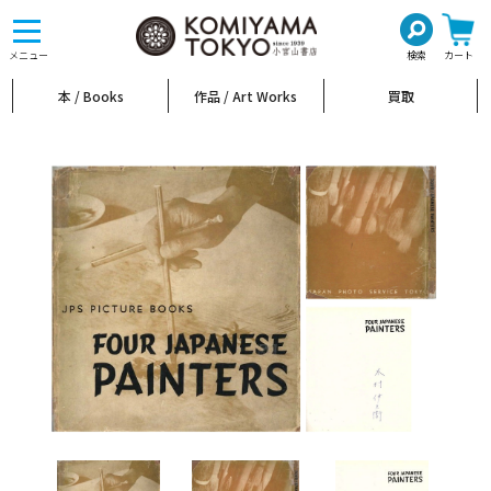
toggle
navigation
メニュー
検索
カート
本 / Books
作品 / Art Works
買取