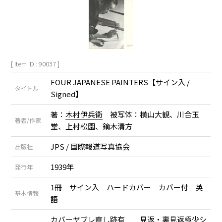
[ Item ID : 90037 ]
FOUR JAPANESE PAINTERS【サイン入 /
タイトル
Signed】
著：
木村伊兵衛
被写体：横山大観、川合玉
著者/作家
堂、上村松園、鏑木清方
JPS / 国際報道写真協会
出版社
1939年
発行年
1冊 サイン入 ハードカバー カバー付 英
基本情報
語
カバーヤブレ直し跡有 見返・裏見返極少シ