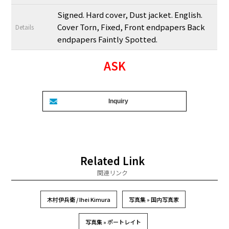
Signed. Hard cover, Dust jacket. English.
Cover Torn, Fixed, Front endpapers Back
Details
endpapers Faintly Spotted.
ASK
Related Link
関連リンク
木村伊兵衛 / Ihei Kimura
写真集 » 国内写真家
写真集 » ポートレイト