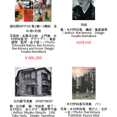
秋田
復刻版NIPPON 第1期〜3期揃 全
著：木村伊兵衛 構成：亀倉雄策
41冊+別冊
/ Author: Ihei Kimura Design:
Yusaku Kamekura
写真家：名取洋之助 土門拳 木
村伊兵衛 他 デザイナー：亀倉
sold out
雄策 監修：金子隆一 / Photo:
Tohosuke Natori, Ken Domon,
Ihei Kimura and more. Design:
Yusaku Kamekura
￥660,000
石内都写真集 APARTMENT
木村伊兵衛写真集 パリ
著：石内都 編：矢田卓 装丁：
写真：木村伊兵衛 発行人：北井
木村恒久 あとがき：桑原甲子雄
一夫 / Photo: Ihei Kimura
/ Author: Miyako Ishiuchi Edit:
Publisher: Kazuo Kitai
Taku Yada Design: Tsunehisa