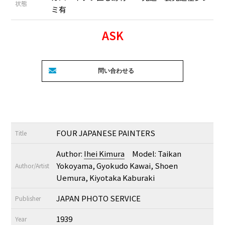
状態
ミ有
ASK
FOUR JAPANESE PAINTERS
Title
Author:
Ihei Kimura
Model: Taikan
Yokoyama, Gyokudo Kawai, Shoen
Author/Artist
Uemura, Kiyotaka Kaburaki
JAPAN PHOTO SERVICE
Publisher
1939
Year