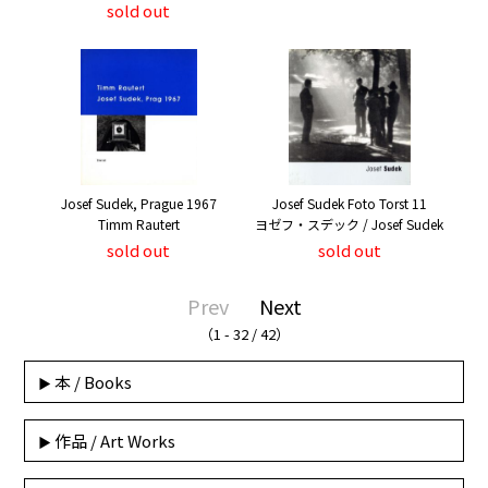
sold out
Josef Sudek, Prague 1967
Josef Sudek Foto Torst 11
Timm Rautert
ヨゼフ・スデック / Josef Sudek
sold out
sold out
Prev
Next
（1 - 32 / 42）
本 / Books
作品 / Art Works