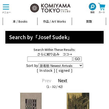
toggle
navigation
メニュー
検索
カート
本 / Books
作品 / Art Works
買取
Search by「Josef Sudek」
Search Within These Results:
さらに絞り込み ココ→
Sort by
[
In stock
] [
signed
]
Prev
Next
（1 - 32 / 42）