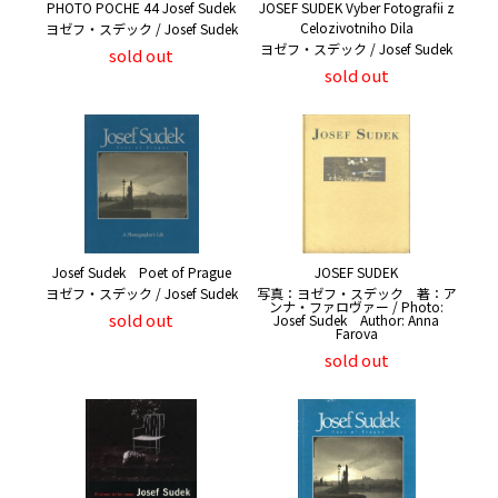
PHOTO POCHE 44 Josef Sudek
JOSEF SUDEK Vyber Fotografii z
Celozivotniho Dila
ヨゼフ・スデック / Josef Sudek
ヨゼフ・スデック / Josef Sudek
sold out
sold out
Josef Sudek Poet of Prague
JOSEF SUDEK
ヨゼフ・スデック / Josef Sudek
写真：ヨゼフ・スデック 著：ア
ンナ・ファロヴァー / Photo:
sold out
Josef Sudek Author: Anna
Farova
sold out