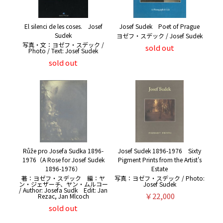
El silenci de les coses. Josef
Josef Sudek Poet of Prague
Sudek
ヨゼフ・スデック / Josef Sudek
写真・文：ヨゼフ・スデック /
sold out
Photo / Text: Josef Sudek
sold out
Růže pro Josefa Sudka 1896-
Josef Sudek 1896-1976 Sixty
1976（A Rose for Josef Sudek
Pigment Prints from the Artist's
1896-1976）
Estate
著：ヨゼフ・スデック 編：ヤ
写真：ヨゼフ・スデック / Photo:
ン・ジェザーチ、ヤン・ムルコー
Josef Sudek
/ Author: Josefa Sudk Edit: Jan
￥22,000
Rezac, Jan Mlcoch
sold out